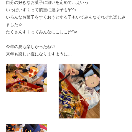
自分の好きなお菓子に狙いを定めて…えいっ!
ま
いっぱいすくって慎重に運ぶ子も!(^^♪
す
運営会社について
いろんなお菓子をすくおうとする子もいてみんなそれぞれ楽しみ
本
ました☆
採用情報
文
たくさんすくってみんなにこにこ(^^)v
へ
個人情報保護方針
移
今年の夏も楽しかったね♡
動
来年も楽しい夏になりますように…
し
ま
す