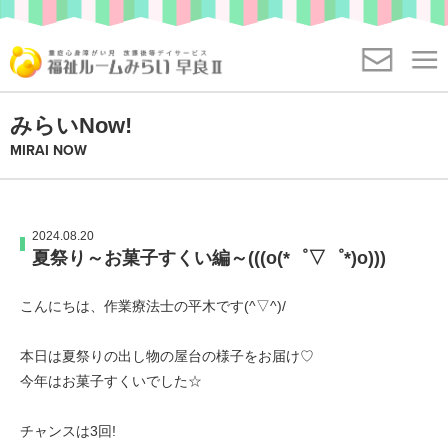
ヘ
ペ
ッ
ー
ヘ
ダ
ジ
ッ
ー
の
本
ダ
へ
先
福祉ルームみらい早
文
みらいNow!
お気軽にお問い合わせください
ー
移
頭
良 Ⅱ号館とは
の
MIRAI NOW
の
092-400-1166
動
で
始
始
し
す
支援内容
ま
ま
ま
り
り
一日の流れ
す
2024.08.20
で
お問い合わせ
夏祭り～お菓子すくい編～(((o(*゜▽゜*)o)))
で
メ
す
ご利用について
す
ニ
こんにちは、作業療法士の平木です(^▽^)/
ュ
見学・体験申込み
見学・体験をご希望
ー
の方へ
本日は夏祭りの出し物の屋台の様子をお届け♡
へ
今年はお菓子すくいでした☆
移
施設概要・アクセス
動
チャンスは3回!
し
よくあるご質問