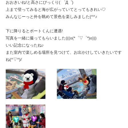
おおきいね!と高さにびっくり( ゜Д゜)
ま
上まで登ってみると海が広がっていてとってもきれい♡
す
運営会社について
みんなじーっと外を眺めて景色を楽しみました(^^♪
本
採用情報
文
下に降りるとポートくんに遭遇!
へ
個人情報保護方針
写真を一緒に撮ってもらいました(((o(*゜▽゜*)o)))
移
いい記念になったね♪
動
また室内で楽しめる場所を見つけて、お出かけしていきたいです
し
ね(^▽^)/
ま
す