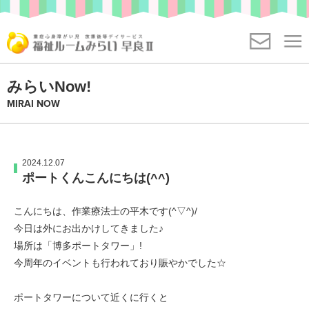
ヘ
ペ
ッ
ー
ヘ
ダ
ジ
ッ
ー
の
本
ダ
へ
先
福祉ルームみらい早
文
みらいNow!
お気軽にお問い合わせください
ー
移
頭
良 Ⅱ号館とは
の
MIRAI NOW
の
092-400-1166
動
で
始
始
し
す
支援内容
ま
ま
ま
り
り
一日の流れ
す
2024.12.07
で
お問い合わせ
ポートくんこんにちは(^^)
で
メ
す
ご利用について
す
ニ
こんにちは、作業療法士の平木です(^▽^)/
ュ
見学・体験申込み
見学・体験をご希望
今日は外にお出かけしてきました♪
ー
の方へ
場所は「博多ポートタワー」!
へ
今周年のイベントも行われており賑やかでした☆
移
施設概要・アクセス
動
ポートタワーについて近くに行くと
し
よくあるご質問