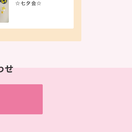
☆七夕会☆
わせ