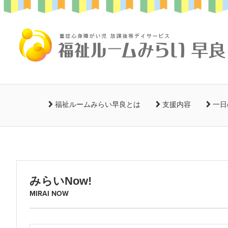
ヘ
ペ
ッ
ー
ダ
ジ
ヘ
ー
の
ッ
へ
先
ダ
移
頭
ー
動
で
の
メ
し
す
始
ニ
福祉ルームみらい早良とは
支援内容
一日
ま
ま
ュ
す
り
ー
本
メ
で
の
文
ニ
す
始
の
ュ
ま
始
ー
り
みらいNow!
ま
へ
で
MIRAI NOW
り
移
す
で
動
す
し