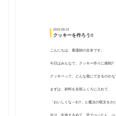
ま
す
本
文
へ
2025.09.23
クッキーを作ろう!!
移
動
し
こんにちは、看護師の吉末です。
ま
す
今日はみんなで、クッキー作りに挑戦!!
クッキーって、どんな風にできるのかな
まずは、材料を全部ふくろに入れて、
「おいしくな～れ!!」と魔法の呪文をかけな
次は、生地まるめて、手でぺったん、ぺっ