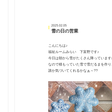
ま
す
本
文
2025.02.05
へ
雪の日の営業
移
動
こんにちは♪
し
福祉ルームみらい 下富野です♪
ま
今日は朝から雪がたくさん降っています
す
なので積もっていた雪で雪だるまを作り
誰か気づいてくれるかなぁ～??