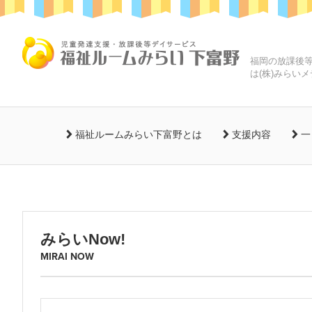
ヘ
ペ
ッ
ー
ダ
ジ
ヘ
ー
の
ッ
福岡の放課後
は(株)みらい
へ
先
ダ
移
頭
ー
動
で
の
メ
し
す
始
ニ
福祉ルームみらい下富野とは
支援内容
一
ま
ま
ュ
す
り
ー
本
メ
で
の
文
ニ
す
始
の
ュ
ま
始
ー
り
みらいNow!
ま
へ
で
MIRAI NOW
り
移
す
で
動
す
し